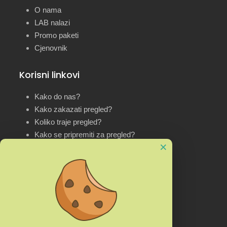
O nama
LAB nalazi
Promo paketi
Cjenovnik
Korisni linkovi
Kako do nas?
Kako zakazati pregled?
Koliko traje pregled?
Kako se pripremiti za pregled?
×
Kontakt informacije
Kulina Bana bb (kod Doma zdravlja), 75300
Lukavac, Bosna i Hercegovina
+387 35 414 548 | +387 61 310 230