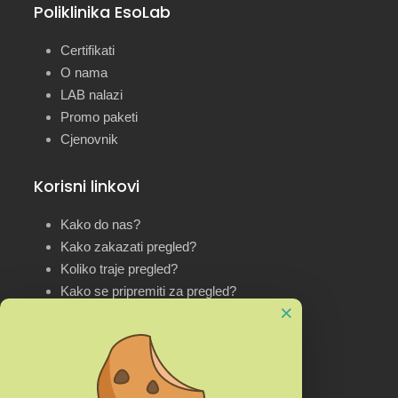
Poliklinika EsoLab
Certifikati
O nama
LAB nalazi
Promo paketi
Cjenovnik
Korisni linkovi
Kako do nas?
Kako zakazati pregled?
Koliko traje pregled?
Kako se pripremiti za pregled?
×
Kontakt informacije
Kulina Bana bb (kod Doma zdravlja), 75300