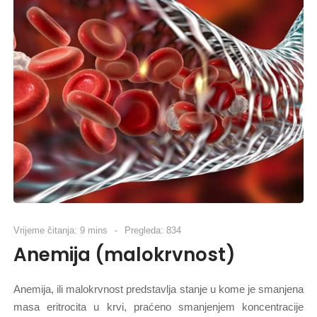
Vrijeme čitanja: 9 mins
Pregleda: 834
Anemija (malokrvnost)
Anemija, ili malokrvnost predstavlja stanje u kome je smanjena
masa eritrocita u krvi, praćeno smanjenjem koncentracije