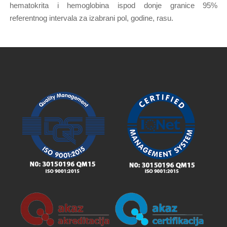
hematokrita i hemoglobina ispod donje granice 95%
referentnog intervala za izabrani pol, godine, rasu.