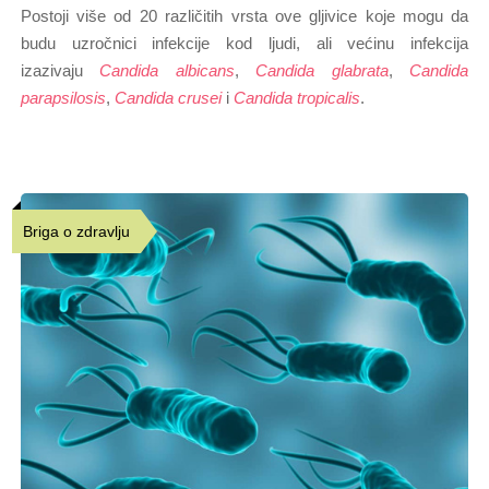
Postoji više od 20 različitih vrsta ove gljivice koje mogu da
budu uzročnici infekcije kod ljudi, ali većinu infekcija
izazivaju
Candida albicans
,
Candida glabrata
,
Candida
parapsilosis
,
Candida crusei
i
Candida tropicalis
.
Briga o zdravlju